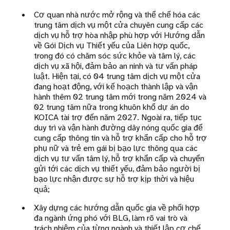
Cơ quan nhà nước mở rộng và thể chế hóa các
trung tâm dịch vụ một cửa chuyên cung cấp các
dịch vụ hỗ trợ hòa nhập phù hợp với Hướng dẫn
về Gói Dịch vụ Thiết yếu của Liên hợp quốc,
trong đó có chăm sóc sức khỏe và tâm lý, các
dịch vụ xã hội, đảm bảo an ninh và tư vấn pháp
luật. Hiện tại, có 04 trung tâm dịch vụ một cửa
đang hoạt động, với kế hoạch thành lập và vận
hành thêm 02 trung tâm mới trong năm 2024 và
02 trung tâm nữa trong khuôn khổ dự án do
KOICA tài trợ đến năm 2027. Ngoài ra, tiếp tục
duy trì và vận hành đường dây nóng quốc gia để
cung cấp thông tin và hỗ trợ khẩn cấp cho hỗ trợ
phụ nữ và trẻ em gái bị bạo lực thông qua các
dịch vụ tư vấn tâm lý, hỗ trợ khẩn cấp và chuyển
gửi tới các dịch vụ thiết yếu, đảm bảo người bị
bạo lực nhận được sự hỗ trợ kịp thời và hiệu
quả;
Xây dựng các hướng dẫn quốc gia về phối hợp
đa ngành ứng phó với BLG, làm rõ vai trò và
trách nhiệm của từng ngành và thiết lập cơ chế