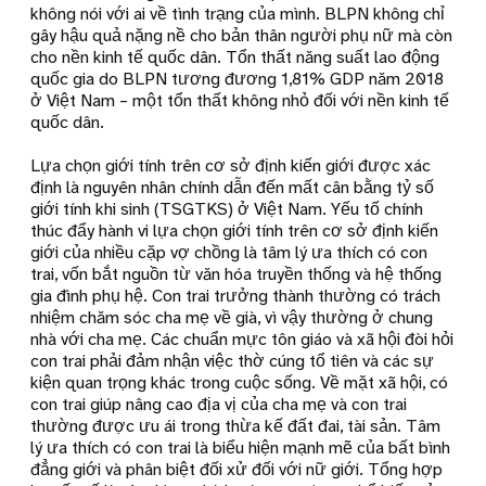
không nói với ai về tình trạng của mình. BLPN không chỉ
gây hậu quả nặng nề cho bản thân người phụ nữ mà còn
cho nền kinh tế quốc dân. Tổn thất năng suất lao động
quốc gia do BLPN tương đương 1,81% GDP năm 2018
ở Việt Nam – một tổn thất không nhỏ đối với nền kinh tế
quốc dân.
Lựa chọn giới tính trên cơ sở định kiến giới được xác
định là nguyên nhân chính dẫn đến mất cân bằng tỷ số
giới tính khi sinh (TSGTKS) ở Việt Nam. Yếu tố chính
thúc đẩy hành vi lựa chọn giới tính trên cơ sở định kiến
giới của nhiều cặp vợ chồng là tâm lý ưa thích có con
trai, vốn bắt nguồn từ văn hóa truyền thống và hệ thống
gia đình phụ hệ. Con trai trưởng thành thường có trách
nhiệm chăm sóc cha mẹ về già, vì vậy thường ở chung
nhà với cha mẹ. Các chuẩn mực tôn giáo và xã hội đòi hỏi
con trai phải đảm nhận việc thờ cúng tổ tiên và các sự
kiện quan trọng khác trong cuộc sống. Về mặt xã hội, có
con trai giúp nâng cao địa vị của cha mẹ và con trai
thường được ưu ái trong thừa kế đất đai, tài sản. Tâm
lý ưa thích có con trai là biểu hiện mạnh mẽ của bất bình
đẳng giới và phân biệt đối xử đối với nữ giới. Tổng hợp