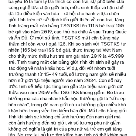
ba yếu tố là tâm lý ưa thích có con trai, sự phổ biến của
công nghệ lựa chọn giới tính, mức sinh thấp và hạn chế
đã tạo điều kiện văn hóa - xã hội cho hành vi lựa chọn
giới tính trên cơ sở định kiến giới thiên về con trai, tăng
tình trạng mất cân bằng TSGTKS lên 111,5 bé trai/ 100
bé gái vào năm 2019, cao thứ ba châu Á sau Trung Quốc
và Ấn Độ. Ở một số tỉnh, TSGTKS mất cân bằng này
thậm chí còn vượt quá 126. Khi so sánh với TSGTKS tự
nhiên (105 bé trai/100 bé gái), thực trạng tại Việt Nam
cho thấy mức thiếu hụt trẻ em gái năm 2019 là 45.900
trẻ. Tình trạng mất cân bằng giới tính khi sinh sẽ gây ra
tác động về nhân khẩu học. Ví dụ, đối với nhóm tuổi
trưởng thành từ 15–49 tuổi, số lượng nam giới sẽ nhiều
hơn nữ giới 1,5 triệu người vào năm 2034. Con số này
ước tính sẽ tiếp tục tăng lên gần 2,5 triệu nam giới dư
thừa vào năm 2059 nếu TSGTKS không giảm. Đó là xu
hướng mà các nhà nhân khẩu học thường gọi là “sức ép
hôn nhân”, trong đó nam giới có xu hướng gặp nhiều khó
khăn hơn trong việc tìm kiếm bạn đời. Mất cân bằng giới
tính khi sinh sẽ không chỉ ảnh hưởng đến nam giới mà
còn ảnh hưởng đến nữ giới, và số lượng phụ nữ giảm
không có nghĩa là giá trị của phụ nữ và trẻ em gái tăng
lên. Ngược lại, nỗ lực tìm kiếm bạn tình có thể khiến nạn