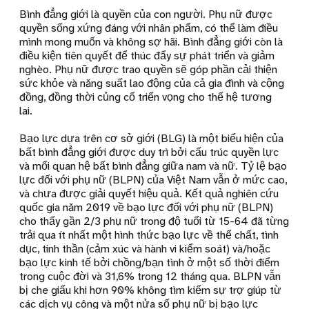
Bình đẳng giới là quyền của con người. Phụ nữ được
quyền sống xứng đáng với nhân phẩm, có thể làm điều
mình mong muốn và không sợ hãi. Bình đẳng giới còn là
điều kiện tiên quyết để thúc đẩy sự phát triển và giảm
nghèo. Phụ nữ được trao quyền sẽ góp phần cải thiện
sức khỏe và năng suất lao động của cả gia đình và cộng
đồng, đồng thời củng cố triển vọng cho thế hệ tương
lai.
Bạo lực dựa trên cơ sở giới (BLG) là một biểu hiện của
bất bình đẳng giới được duy trì bởi cấu trúc quyền lực
và mối quan hệ bất bình đẳng giữa nam và nữ. Tỷ lệ bạo
lực đối với phụ nữ (BLPN) của Việt Nam vẫn ở mức cao,
và chưa được giải quyết hiệu quả. Kết quả nghiên cứu
quốc gia năm 2019 về bạo lực đối với phụ nữ (BLPN)
cho thấy gần 2/3 phụ nữ trong độ tuổi từ 15-64 đã từng
trải qua ít nhất một hình thức bạo lực về thể chất, tình
dục, tinh thần (cảm xúc và hành vi kiểm soát) và/hoặc
bạo lực kinh tế bởi chồng/bạn tình ở một số thời điểm
trong cuộc đời và 31,6% trong 12 tháng qua. BLPN vẫn
bị che giấu khi hơn 90% không tìm kiếm sự trợ giúp từ
các dịch vụ công và một nửa số phụ nữ bị bạo lực